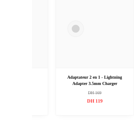
iPhone Magsafe Battery Pack
iPhone Lightning Con
DH
329
DH
199
DH
280
DH
13