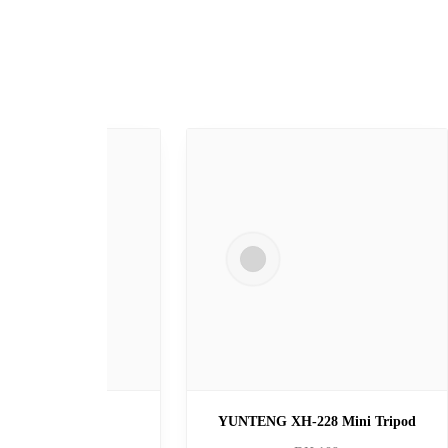
R
TRIPOD 3