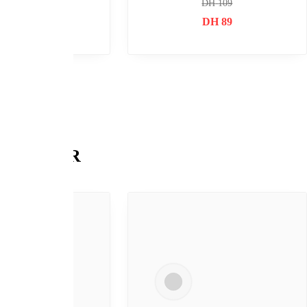
DH
239
DH
15
USB FLA